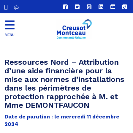
Lien
Lien
Lien
Lien
Lien
Lien
vers
vers
vers
vers
vers
vers
le
le
le
le
la
le
compte
compte
compte
compte
chaîne
com
Facebook
Twitter
Instagram
Linkedin
Youtube
tikt
MENU
CU
Creusot
Montceau
Ressources Nord – Attribution
d’une aide financière pour la
mise aux normes d’installations
dans les périmètres de
protection rapprochée à M. et
Mme DEMONTFAUCON
Date de parution : le mercredi 11 décembre
2024