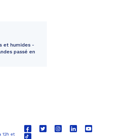
s et humides -
andes passé en
Lien
Lien
Lien
Lien
Lien
 12h et