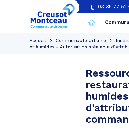
03 85 77 51 
Communau
CU
Creusot
Accueil
Communauté Urbaine
Instit
Montceau
et humides – Autorisation préalable d’attr
Ressourc
restaura
humides 
d’attrib
command