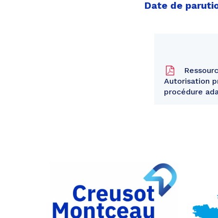
Date de parutio
Ressource
Autorisation 
procédure ad
Partager
sur
Partager
Facebook
sur