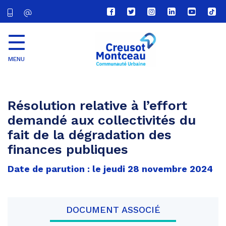
Lien
Lien
Lien
Lien
Lien
Lien
vers
vers
vers
vers
vers
vers
le
le
le
le
la
le
compte
compte
compte
compte
chaîne
com
Facebook
Twitter
Instagram
Linkedin
Youtube
tikt
MENU
CU
Creusot
Montceau
Résolution relative à l’effort
demandé aux collectivités du
fait de la dégradation des
finances publiques
Date de parution : le jeudi 28 novembre 2024
DOCUMENT ASSOCIÉ