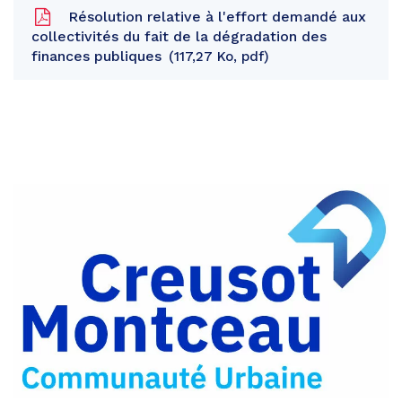
Résolution relative à l'effort demandé aux
collectivités du fait de la dégradation des
finances publiques
117,27 Ko, pdf
Partager
sur
Partager
Facebook
sur
Partager
Twitter
par
e-
mail