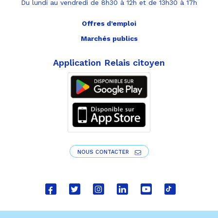
Du lundi au vendredi de 8h30 à 12h et de 13h30 à 17h
Offres d’emploi
Marchés publics
Application Relais citoyen
NOUS CONTACTER
Lien
Lien
Lien
Lien
Lien
Lien
vers
vers
vers
vers
vers
vers
le
le
le
le
la
le