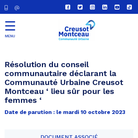
Lien
Lien
Lien
Lien
Lien
Lien
vers
vers
vers
vers
vers
vers
le
le
le
le
la
le
compte
compte
compte
compte
chaîne
com
Facebook
Twitter
Instagram
Linkedin
Youtube
tikt
MENU
CU
Creusot
Montceau
Résolution du conseil
communautaire déclarant la
Communauté Urbaine Creusot
Montceau ‘ lieu sûr pour les
femmes ‘
Date de parution : le mardi 10 octobre 2023
DOCUMENT ASSOCIÉ