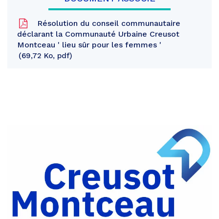
Résolution du conseil communautaire
déclarant la Communauté Urbaine Creusot
Montceau ' lieu sûr pour les femmes '
69,72 Ko, pdf
Partager
sur
Partager
Facebook
sur
Partager
Twitter
par
e-