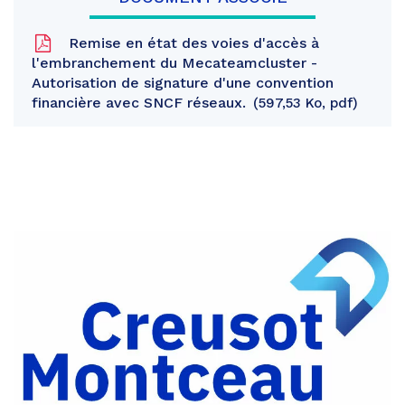
Remise en état des voies d'accès à
l'embranchement du Mecateamcluster -
Autorisation de signature d'une convention
financière avec SNCF réseaux.
597,53 Ko, pdf
Partager
sur
Partager
Facebook
sur
Partager
Twitter
par
e-