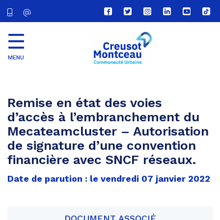
Lien
Lien
Lien
Lien
Lien
Lien
vers
vers
vers
vers
vers
vers
le
le
le
le
la
le
compte
compte
compte
compte
chaîne
com
Facebook
Twitter
Instagram
Linkedin
Youtube
tikt
MENU
CU
Creusot
Montceau
Remise en état des voies
d’accès à l’embranchement du
Mecateamcluster – Autorisation
de signature d’une convention
financière avec SNCF réseaux.
Date de parution : le vendredi 07 janvier 2022
DOCUMENT ASSOCIÉ