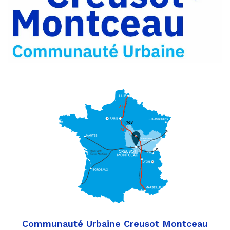
Partager
Twitter
par
e-
mail
Communauté Urbaine Creusot Montceau