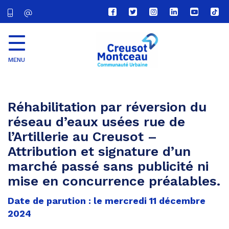
Lien
Lien
Lien
Lien
Lien
Lien
vers
vers
vers
vers
vers
vers
le
le
le
le
la
le
compte
compte
compte
compte
chaîne
com
Facebook
Twitter
Instagram
Linkedin
Youtube
tikt
MENU
CU
Creusot
Montceau
Réhabilitation par réversion du
réseau d’eaux usées rue de
l’Artillerie au Creusot –
Attribution et signature d’un
marché passé sans publicité ni
mise en concurrence préalables.
Date de parution : le mercredi 11 décembre
2024