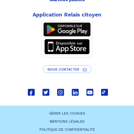
Application Relais citoyen
NOUS CONTACTER
Lien
Lien
Lien
Lien
Lien
Lien
vers
vers
vers
vers
vers
vers
le
le
le
le
la
le
GÉRER LES COOKIES
compte
compte
compte
compte
chaîne
compte
MENTIONS LÉGALES
Facebook
Twitter
Instagram
Linkedin
Youtube
tiktok
POLITIQUE DE CONFIDENTIALITÉ