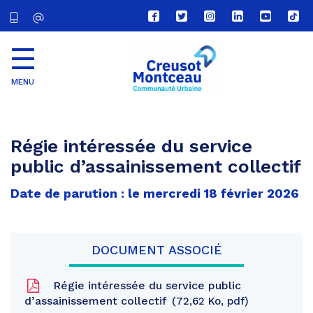
Lien
Lien
Lien
Lien
Lien
Lien
vers
vers
vers
vers
vers
vers
le
le
le
le
la
le
compte
compte
compte
compte
chaîne
com
Facebook
Twitter
Instagram
Linkedin
Youtube
tikt
MENU
CU
Creusot
Montceau
Régie intéressée du service
public d’assainissement collectif
Date de parution : le mercredi 18 février 2026
DOCUMENT ASSOCIÉ
Régie intéressée du service public
d’assainissement collectif
72,62 Ko, pdf