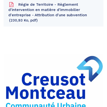
Régie de Territoire - Règlement
d'intervention en matière d'immobilier
d'entreprise - Attribution d'une subvention
230,93 Ko, pdf
Partager
sur
Partager
Facebook
sur
Partager
Twitter
par
e-
mail