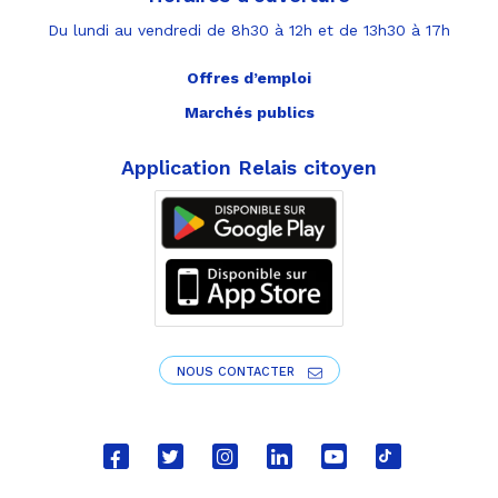
Du lundi au vendredi de 8h30 à 12h et de 13h30 à 17h
Offres d’emploi
Marchés publics
Application Relais citoyen
NOUS CONTACTER
Lien
Lien
Lien
Lien
Lien
Lien
vers
vers
vers
vers
vers
vers