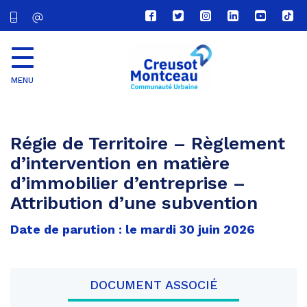
Lien
Lien
Lien
Lien
Lien
Lien
vers
vers
vers
vers
vers
vers
le
le
le
le
la
le
compte
compte
compte
compte
chaîne
com
Facebook
Twitter
Instagram
Linkedin
Youtube
tikt
MENU
CU
Creusot
Montceau
Régie de Territoire – Règlement
d’intervention en matière
d’immobilier d’entreprise –
Attribution d’une subvention
Date de parution : le mardi 30 juin 2026
DOCUMENT ASSOCIÉ