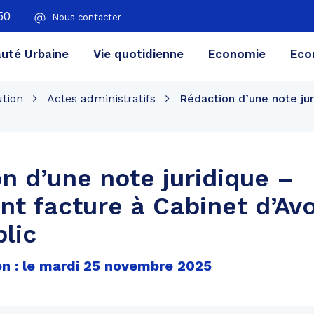
50
Nous contacter
té Urbaine
Vie quotidienne
Economie
Eco
ution
Actes administratifs
Rédaction d’une note ju
n d’une note juridique –
t facture à Cabinet d’Av
blic
on : le mardi 25 novembre 2025