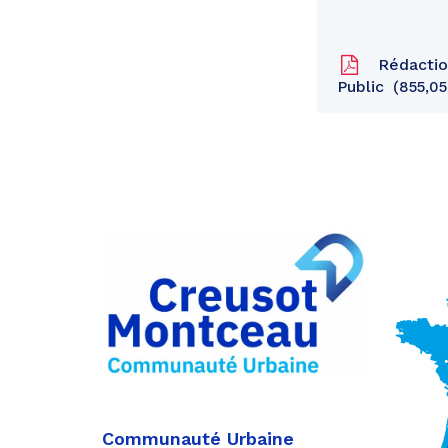
Rédaction
Public
855,05
Partager
sur
Partager
Facebook
sur
Partager
Twitter
par
e-
mail
Communauté Urbaine