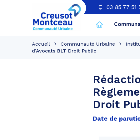
03 85 77 51 
Communau
CU
Creusot
Accueil
Communauté Urbaine
Instit
Montceau
d’Avocats BLT Droit Public
Rédactio
Règlemen
Droit Pu
Date de paruti