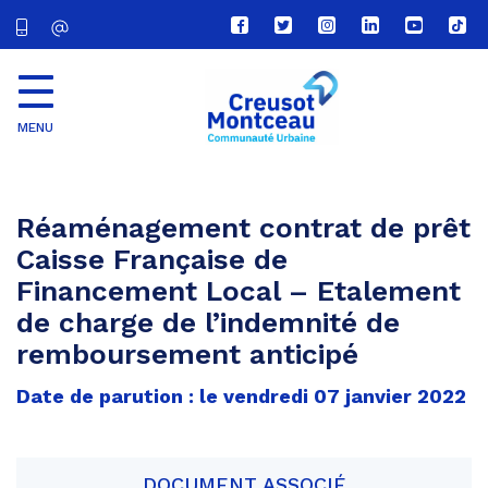
Lien
Lien
Lien
Lien
Lien
Lien
vers
vers
vers
vers
vers
vers
le
le
le
le
la
le
compte
compte
compte
compte
chaîne
com
Facebook
Twitter
Instagram
Linkedin
Youtube
tikt
MENU
CU
Creusot
Montceau
Réaménagement contrat de prêt
Caisse Française de
Financement Local – Etalement
de charge de l’indemnité de
remboursement anticipé
Date de parution : le vendredi 07 janvier 2022
DOCUMENT ASSOCIÉ