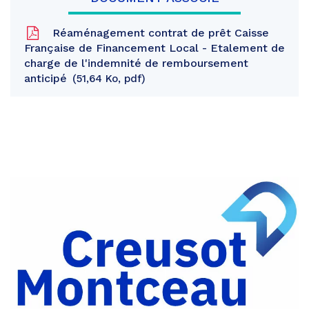
Réaménagement contrat de prêt Caisse
Française de Financement Local - Etalement de
charge de l'indemnité de remboursement
anticipé
51,64 Ko, pdf
Partager
sur
Partager
Facebook
sur
Partager
Twitter
par
e-