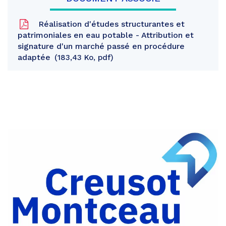
Réalisation d'études structurantes et
patrimoniales en eau potable - Attribution et
signature d'un marché passé en procédure
adaptée
183,43 Ko, pdf
Partager
sur
Partager
Facebook
sur
Partager
Twitter
par
e-