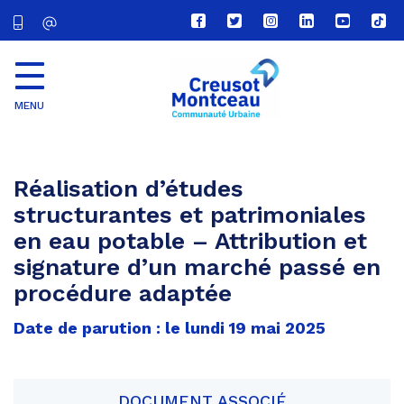
Lien
Lien
Lien
Lien
Lien
Lien
vers
vers
vers
vers
vers
vers
le
le
le
le
la
le
compte
compte
compte
compte
chaîne
com
Facebook
Twitter
Instagram
Linkedin
Youtube
tikt
MENU
CU
Creusot
Montceau
Réalisation d’études
structurantes et patrimoniales
en eau potable – Attribution et
signature d’un marché passé en
procédure adaptée
Date de parution : le lundi 19 mai 2025
DOCUMENT ASSOCIÉ