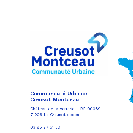
Partager
sur
Partager
Facebook
sur
Partager
Twitter
par
e-
mail
Communauté Urbaine
Creusot Montceau
Château de la Verrerie – BP 90069
71206 Le Creusot cedex
03 85 77 51 50