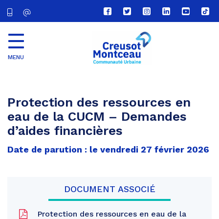
Lien
Lien
Lien
Lien
Lien
Lien
vers
vers
vers
vers
vers
vers
le
le
le
le
la
le
compte
compte
compte
compte
chaîne
com
Facebook
Twitter
Instagram
Linkedin
Youtube
tikt
MENU
CU
Creusot
Montceau
Protection des ressources en
eau de la CUCM – Demandes
d’aides financières
Date de parution : le vendredi 27 février 2026
DOCUMENT ASSOCIÉ
Protection des ressources en eau de la