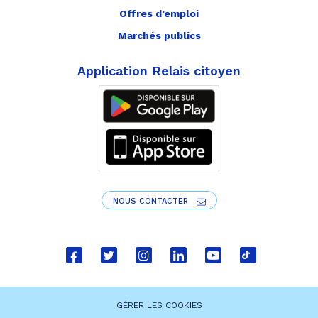
Offres d’emploi
Marchés publics
Application Relais citoyen
NOUS CONTACTER
Lien
Lien
Lien
Lien
Lien
Lien
vers
vers
vers
vers
vers
vers
le
le
le
le
la
le
GÉRER LES COOKIES
compte
compte
compte
compte
chaîne
compte