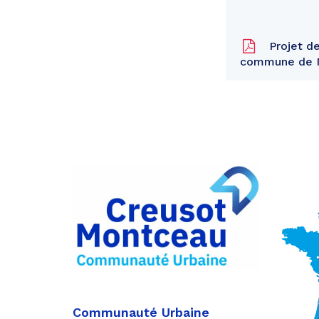
Projet de
commune de 
Partager
sur
Partager
Facebook
sur
Partager
Twitter
par
e-
mail
Communauté Urbaine