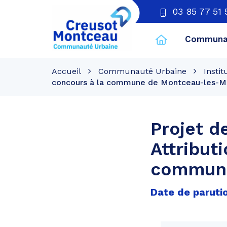
03 85 77 51 
Communau
CU
Creusot
Accueil
Communauté Urbaine
Instit
Montceau
concours à la commune de Montceau-les-M
Projet d
Attribut
commune
Date de parutio