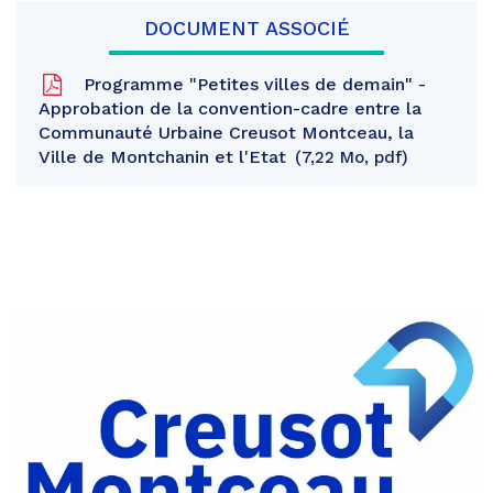
DOCUMENT ASSOCIÉ
Programme "Petites villes de demain" -
Approbation de la convention-cadre entre la
Communauté Urbaine Creusot Montceau, la
Ville de Montchanin et l'Etat
7,22 Mo, pdf
Partager
sur
Partager
Facebook
sur
Partager
Twitter
par