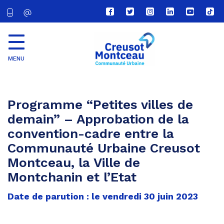
Lien
Lien
Lien
Lien
Lien
Lien
vers
vers
vers
vers
vers
vers
le
le
le
le
la
le
compte
compte
compte
compte
chaîne
com
Facebook
Twitter
Instagram
Linkedin
Youtube
tikt
MENU
CU
Creusot
Montceau
Programme “Petites villes de
demain” – Approbation de la
convention-cadre entre la
Communauté Urbaine Creusot
Montceau, la Ville de
Montchanin et l’Etat
Date de parution : le vendredi 30 juin 2023