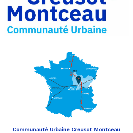
Partager
Twitter
par
e-
mail
Communauté Urbaine Creusot Montceau