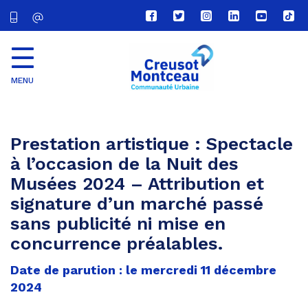
Lien
Lien
Lien
Lien
Lien
Lien
vers
vers
vers
vers
vers
vers
le
le
le
le
la
le
compte
compte
compte
compte
chaîne
com
Facebook
Twitter
Instagram
Linkedin
Youtube
tikt
MENU
CU
Creusot
Montceau
Prestation artistique : Spectacle
à l’occasion de la Nuit des
Musées 2024 – Attribution et
signature d’un marché passé
sans publicité ni mise en
concurrence préalables.
Date de parution : le mercredi 11 décembre
2024