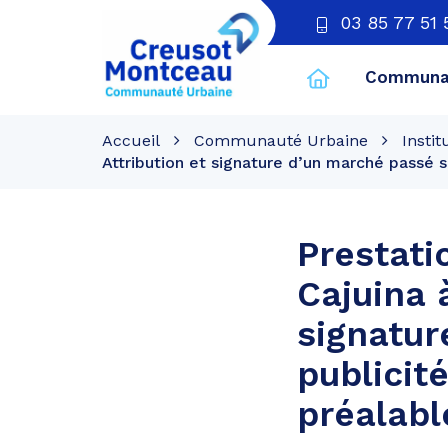
03 85 77 51 
Communau
CU
Creusot
Accueil
Communauté Urbaine
Instit
Montceau
Attribution et signature d’un marché passé 
Prestati
Cajuina à
signatur
publicit
préalabl