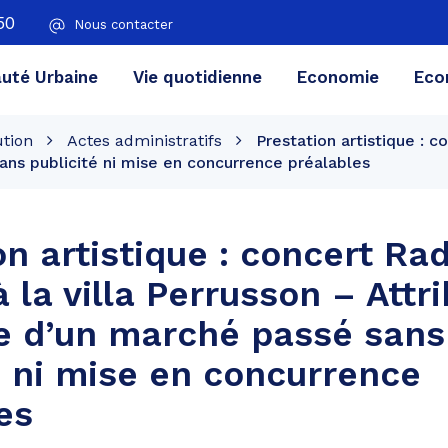
50
Nous contacter
té Urbaine
Vie quotidienne
Economie
Eco
ution
Actes administratifs
Prestation artistique : c
sans publicité ni mise en concurrence préalables
on artistique : concert Rad
 la villa Perrusson – Attr
e d’un marché passé sans
é ni mise en concurrence
es