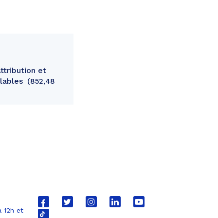
ttribution et
alables
852,48
Lien
Lien
Lien
Lien
Lien
 12h et