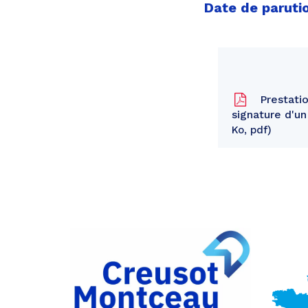
Date de paruti
Prestation
signature d'u
Ko, pdf
Partager
sur
Partager
Facebook
sur