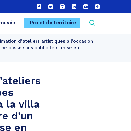
Lien
Lien
Lien
Lien
Lien
Lien
vers
vers
vers
vers
vers
vers
le
le
le
le
la
le
Recherche
musée
Projet de territoire
compte
compte
compte
compte
chaîne
compte
Facebook
Twitter
Instagram
Linkedin
Youtube
tiktok
nimation d’ateliers artistiques à l’occasion
FERMER
ché passé sans publicité ni mise en
’ateliers
ées
la villa
re d’un
ise en