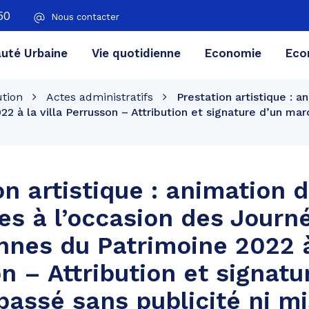
50
Nous contacter
té Urbaine
Vie quotidienne
Economie
Eco
ution
Actes administratifs
Prestation artistique : a
 à la villa Perrusson – Attribution et signature d’un mar
n artistique : animation d
ues à l’occasion des Journ
nes du Patrimoine 2022 à 
n – Attribution et signatu
assé sans publicité ni m