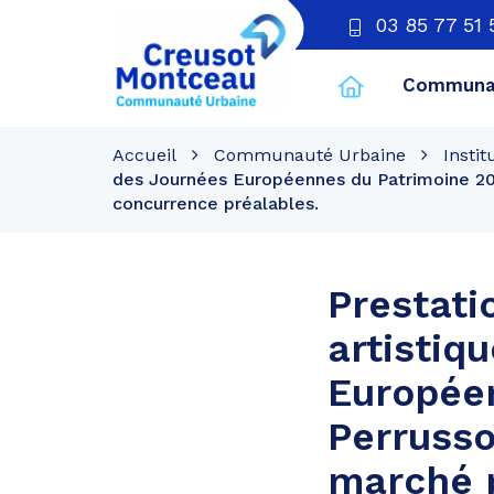
03 85 77 51 
Communau
CU
Creusot
Accueil
Communauté Urbaine
Instit
Montceau
des Journées Européennes du Patrimoine 2022
concurrence préalables.
Prestatio
artistiq
Européen
Perrusso
marché p