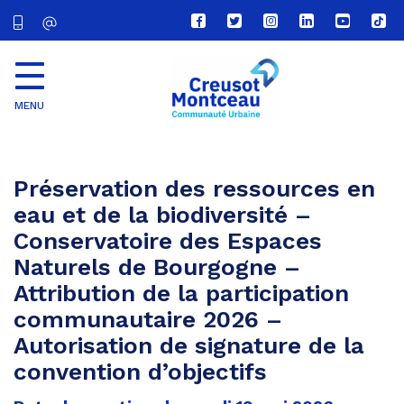
Lien
Lien
Lien
Lien
Lien
Lien
vers
vers
vers
vers
vers
vers
le
le
le
le
la
le
compte
compte
compte
compte
chaîne
com
Facebook
Twitter
Instagram
Linkedin
Youtube
tikt
MENU
CU
Creusot
Montceau
Préservation des ressources en
eau et de la biodiversité –
Conservatoire des Espaces
Naturels de Bourgogne –
Attribution de la participation
communautaire 2026 –
Autorisation de signature de la
convention d’objectifs