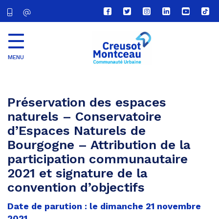
Lien
Lien
Lien
Lien
Lien
Lien
vers
vers
vers
vers
vers
vers
le
le
le
le
la
le
compte
compte
compte
compte
chaîne
com
Facebook
Twitter
Instagram
Linkedin
Youtube
tikt
MENU
CU
Creusot
Montceau
Préservation des espaces
naturels – Conservatoire
d’Espaces Naturels de
Bourgogne – Attribution de la
participation communautaire
2021 et signature de la
convention d’objectifs
Date de parution : le dimanche 21 novembre
2021