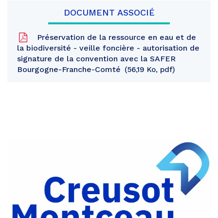
DOCUMENT ASSOCIÉ
Préservation de la ressource en eau et de
la biodiversité - veille foncière - autorisation de
signature de la convention avec la SAFER
Bourgogne-Franche-Comté
56,19 Ko, pdf
Partager
sur
Partager
Facebook
sur
Partager
Twitter
par