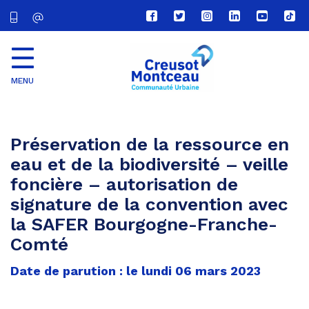
Lien
Lien
Lien
Lien
Lien
Lien
vers
vers
vers
vers
vers
vers
le
le
le
le
la
le
compte
compte
compte
compte
chaîne
com
Facebook
Twitter
Instagram
Linkedin
Youtube
tikt
MENU
CU
Creusot
Montceau
Préservation de la ressource en
eau et de la biodiversité – veille
foncière – autorisation de
signature de la convention avec
la SAFER Bourgogne-Franche-
Comté
Date de parution : le lundi 06 mars 2023