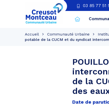
03 85 77 51 
Communau
CU
Creusot
Accueil
Communauté Urbaine
Instit
Montceau
potable de la CUCM et du syndicat intercom
POUILLOU
intercon
de la CU
des eaux
Date de paruti