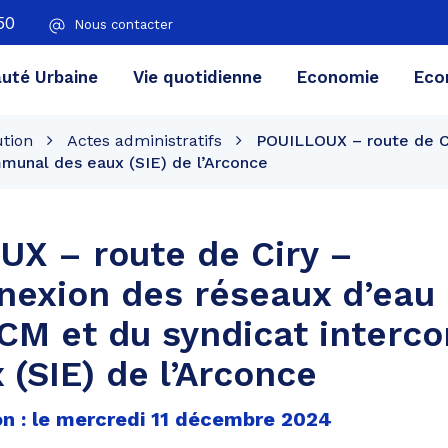
50
Nous contacter
té Urbaine
Vie quotidienne
Economie
Eco
ution
Actes administratifs
POUILLOUX – route de Ci
munal des eaux (SIE) de l’Arconce
X – route de Ciry –
nexion des réseaux d’eau
CM et du syndicat inter
 (SIE) de l’Arconce
on : le mercredi 11 décembre 2024