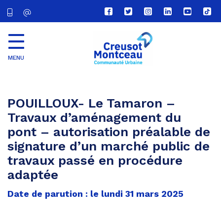
Lien
Lien
Lien
Lien
Lien
Lien
vers
vers
vers
vers
vers
vers
le
le
le
le
la
le
compte
compte
compte
compte
chaîne
com
Facebook
Twitter
Instagram
Linkedin
Youtube
tikt
MENU
CU
Creusot
Montceau
POUILLOUX- Le Tamaron –
Travaux d’aménagement du
pont – autorisation préalable de
signature d’un marché public de
travaux passé en procédure
adaptée
Date de parution : le lundi 31 mars 2025