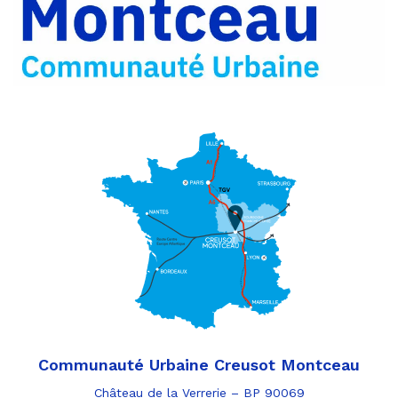
par
e-
mail
Communauté Urbaine Creusot Montceau
Château de la Verrerie – BP 90069