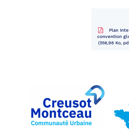
Plan Inte
convention gl
556,98 Ko, pd
Partager
sur
Partager
Facebook
sur
Partager
Twitter
par