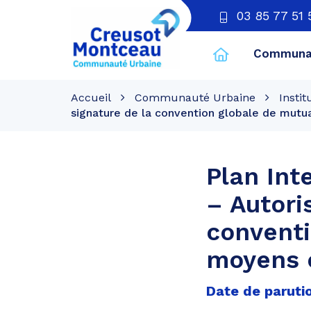
03 85 77 51 
Communau
CU
Creusot
Accueil
Communauté Urbaine
Instit
Montceau
signature de la convention globale de mut
Plan Int
– Autori
conventi
moyens 
Date de parutio