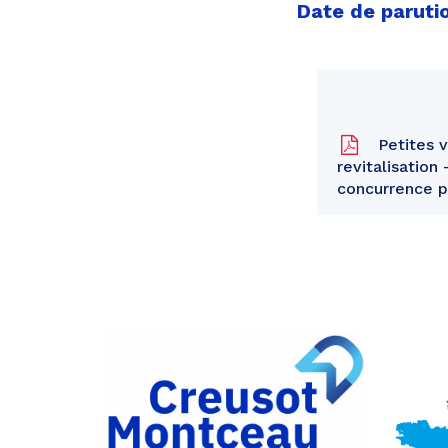
Date de paruti
Petites v
revitalisation
concurrence p
Partager
sur
Partager
Facebook
sur