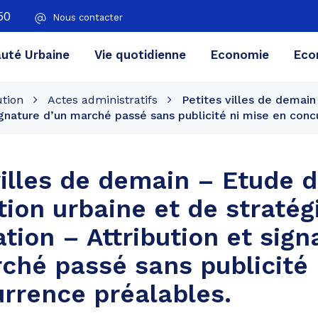
50
Nous contacter
té Urbaine
Vie quotidienne
Economie
Eco
ution
Actes administratifs
Petites villes de demai
 signature d’un marché passé sans publicité ni mise en con
villes de demain – Etude 
ion urbaine et de stratég
ation – Attribution et sign
ché passé sans publicité 
rrence préalables.