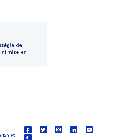
atégie de
é ni mise en
Lien
Lien
Lien
Lien
Lien
 12h et