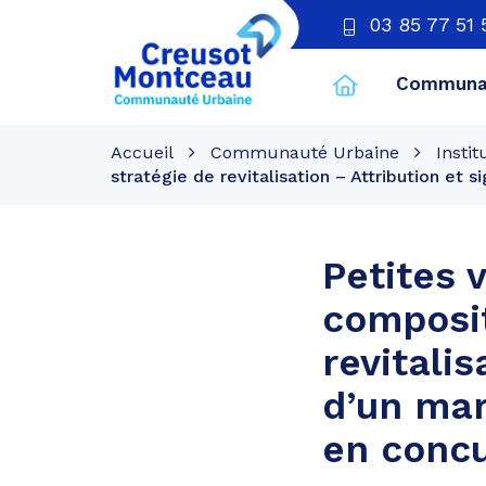
03 85 77 51 
Communau
CU
Creusot
Accueil
Communauté Urbaine
Instit
Montceau
stratégie de revitalisation – Attribution et
Petites 
composit
revitalis
d’un mar
en concu