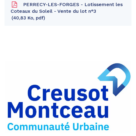
PERRECY-LES-FORGES - Lotissement les
Coteaux du Soleil - Vente du lot n°3
40,83 Ko, pdf
Partager
sur
Partager
Facebook
sur
Partager
Twitter
par
e-
mail