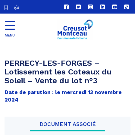
Lien
Lien
Lien
Lien
Lien
Lien
vers
vers
vers
vers
vers
vers
le
le
le
le
la
le
compte
compte
compte
compte
chaîne
com
Facebook
Twitter
Instagram
Linkedin
Youtube
tikt
MENU
CU
Creusot
Montceau
PERRECY-LES-FORGES –
Lotissement les Coteaux du
Soleil – Vente du lot n°3
Date de parution : le mercredi 13 novembre
2024
DOCUMENT ASSOCIÉ