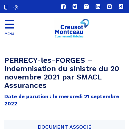
Lien
Lien
Lien
Lien
Lien
Lien
vers
vers
vers
vers
vers
vers
le
le
le
le
la
le
compte
compte
compte
compte
chaîne
com
Facebook
Twitter
Instagram
Linkedin
Youtube
tikt
MENU
CU
Creusot
Montceau
PERRECY-les-FORGES –
Indemnisation du sinistre du 20
novembre 2021 par SMACL
Assurances
Date de parution : le mercredi 21 septembre
2022
DOCUMENT ASSOCIÉ