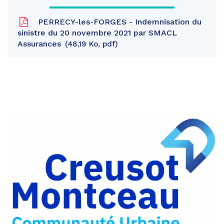
PERRECY-les-FORGES - Indemnisation du
sinistre du 20 novembre 2021 par SMACL
Assurances
48,19 Ko, pdf
Partager
sur
Partager
Facebook
sur
Partager
Twitter
par
e-
mail