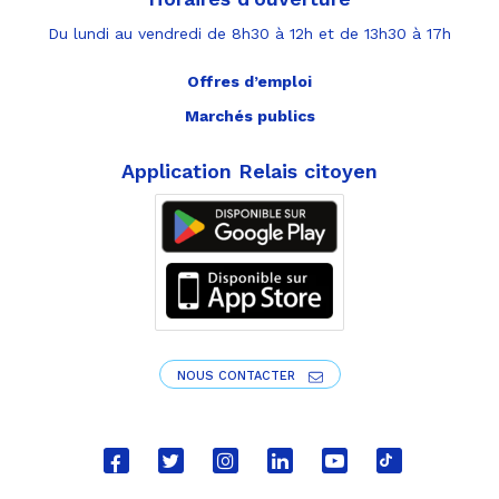
Du lundi au vendredi de 8h30 à 12h et de 13h30 à 17h
Offres d’emploi
Marchés publics
Application Relais citoyen
NOUS CONTACTER
Lien
Lien
Lien
Lien
Lien
Lien
vers
vers
vers
vers
vers
vers