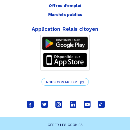
Offres d’emploi
Marchés publics
Application Relais citoyen
NOUS CONTACTER
Lien
Lien
Lien
Lien
Lien
Lien
vers
vers
vers
vers
vers
vers
le
le
le
le
la
le
GÉRER LES COOKIES
compte
compte
compte
compte
chaîne
compte