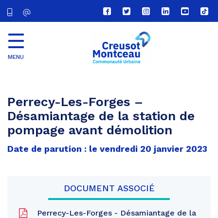
Lien
Lien
Lien
Lien
Lien
Lien
vers
vers
vers
vers
vers
vers
le
le
le
le
la
le
compte
compte
compte
compte
chaîne
com
Facebook
Twitter
Instagram
Linkedin
Youtube
tikt
MENU
CU
Creusot
Montceau
Perrecy-Les-Forges –
Désamiantage de la station de
pompage avant démolition
Date de parution : le vendredi 20 janvier 2023
DOCUMENT ASSOCIÉ
Perrecy-Les-Forges - Désamiantage de la