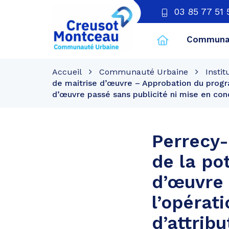
03 85 77 51 
Communau
CU
Creusot
Accueil
Communauté Urbaine
Instit
Montceau
de maitrise d’œuvre – Approbation du progra
d’œuvre passé sans publicité ni mise en con
Perrecy
de la po
d’œuvre
l’opérat
d’attrib