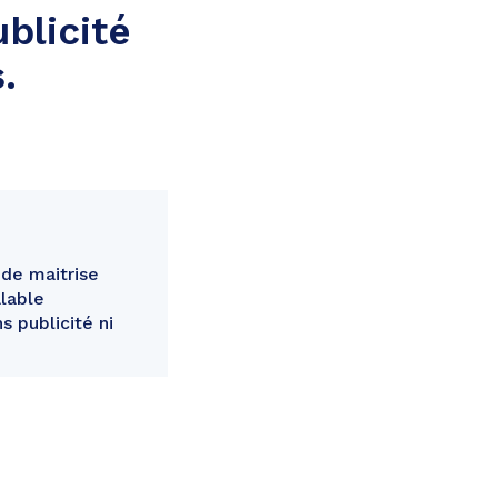
blicité
.
de maitrise
lable
s publicité ni