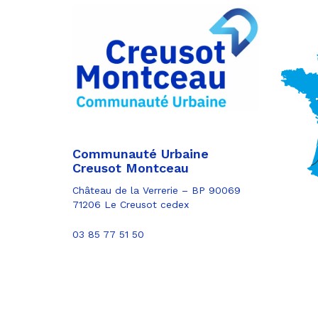
Partager
sur
Partager
Facebook
sur
Partager
Twitter
par
e-
mail
Communauté Urbaine
Creusot Montceau
Château de la Verrerie – BP 90069
71206 Le Creusot cedex
03 85 77 51 50