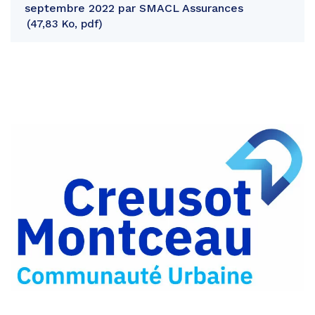
septembre 2022 par SMACL Assurances
47,83 Ko, pdf
Partager
sur
Partager
Facebook
sur
Partager
Twitter
par
e-
mail