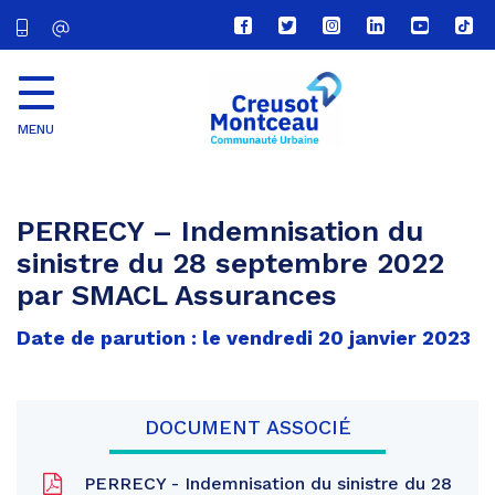
Lien
Lien
Lien
Lien
Lien
Lien
vers
vers
vers
vers
vers
vers
le
le
le
le
la
le
compte
compte
compte
compte
chaîne
com
Facebook
Twitter
Instagram
Linkedin
Youtube
tikt
MENU
CU
Creusot
Montceau
PERRECY – Indemnisation du
sinistre du 28 septembre 2022
par SMACL Assurances
Date de parution : le vendredi 20 janvier 2023
DOCUMENT ASSOCIÉ
PERRECY - Indemnisation du sinistre du 28