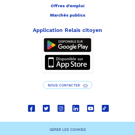
Offres d’emploi
Marchés publics
Application Relais citoyen
NOUS CONTACTER
Lien
Lien
Lien
Lien
Lien
Lien
vers
vers
vers
vers
vers
vers
le
le
le
le
la
le
GÉRER LES COOKIES
compte
compte
compte
compte
chaîne
compte