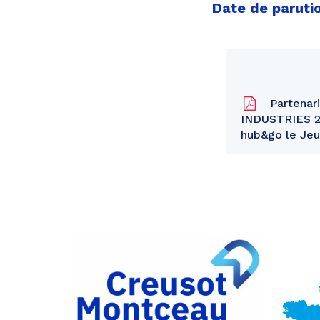
Date de paruti
Partenar
INDUSTRIES 20
hub&go le Jeu
Partager
sur
Partager
Facebook
sur