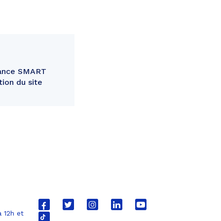
France SMART
ion du site
Lien
Lien
Lien
Lien
Lien
 12h et