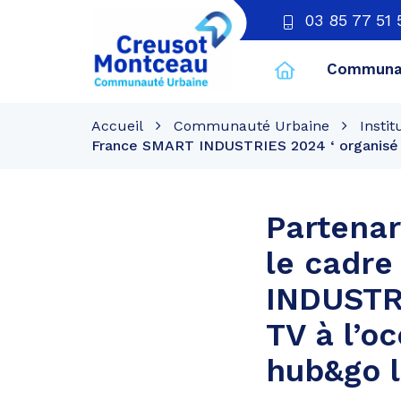
03 85 77 51 
Communau
CU
Creusot
Accueil
Communauté Urbaine
Instit
Montceau
France SMART INDUSTRIES 2024 ‘ organisé pa
Partena
le cadre
INDUSTR
TV à l’o
hub&go l