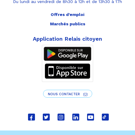
Du lundi au vendredi de 8h30 à 12h et de 13h30 à 17h
Offres d’emploi
Marchés publics
Application Relais citoyen
NOUS CONTACTER
Lien
Lien
Lien
Lien
Lien
Lien
vers
vers
vers
vers
vers
vers
le
le
le
le
la
le