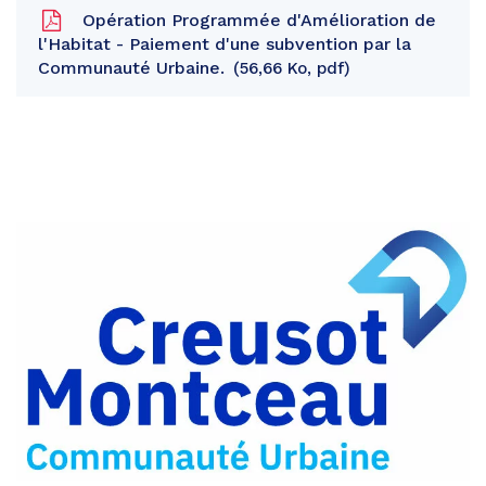
Opération Programmée d'Amélioration de
l'Habitat - Paiement d'une subvention par la
Communauté Urbaine.
56,66 Ko, pdf
Partager
sur
Partager
Facebook
sur
Partager
Twitter
par
e-
mail