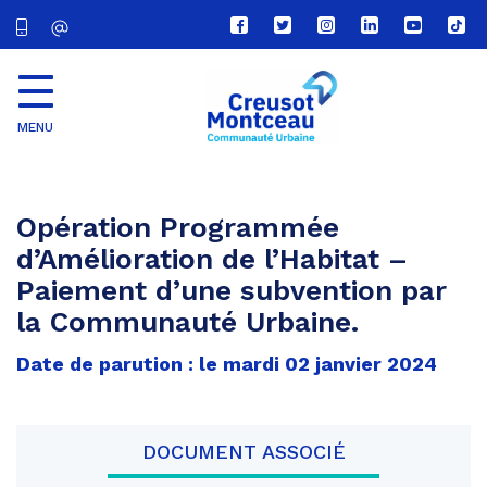
Lien
Lien
Lien
Lien
Lien
Lien
vers
vers
vers
vers
vers
vers
le
le
le
le
la
le
compte
compte
compte
compte
chaîne
com
Facebook
Twitter
Instagram
Linkedin
Youtube
tikt
MENU
CU
Creusot
Montceau
Opération Programmée
d’Amélioration de l’Habitat –
Paiement d’une subvention par
la Communauté Urbaine.
Date de parution : le mardi 02 janvier 2024
DOCUMENT ASSOCIÉ