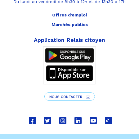
Du lundi au vendredi de 8h30 à 12h et de 13h30 à 17h
Offres d’emploi
Marchés publics
Application Relais citoyen
NOUS CONTACTER
Lien
Lien
Lien
Lien
Lien
Lien
vers
vers
vers
vers
vers
vers
le
le
le
le
la
le