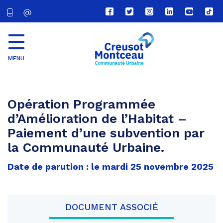
Lien
Lien
Lien
Lien
Lien
Lien
vers
vers
vers
vers
vers
vers
le
le
le
le
la
le
compte
compte
compte
compte
chaîne
com
Facebook
Twitter
Instagram
Linkedin
Youtube
tikt
MENU
CU
Creusot
Montceau
Opération Programmée
d’Amélioration de l’Habitat –
Paiement d’une subvention par
la Communauté Urbaine.
Date de parution : le mardi 25 novembre 2025
DOCUMENT ASSOCIÉ