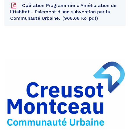
Opération Programmée d'Amélioration de
l'Habitat - Paiement d'une subvention par la
Communauté Urbaine.
908,08 Ko, pdf
Partager
sur
Partager
Facebook
sur
Partager
Twitter
par
e-
mail