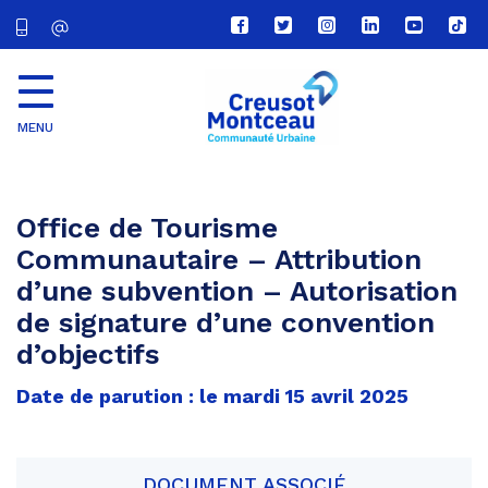
Lien
Lien
Lien
Lien
Lien
Lien
vers
vers
vers
vers
vers
vers
le
le
le
le
la
le
compte
compte
compte
compte
chaîne
com
Facebook
Twitter
Instagram
Linkedin
Youtube
tikt
MENU
CU
Creusot
Montceau
Office de Tourisme
Communautaire – Attribution
d’une subvention – Autorisation
de signature d’une convention
d’objectifs
Date de parution : le mardi 15 avril 2025
DOCUMENT ASSOCIÉ