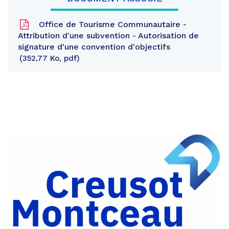
Office de Tourisme Communautaire -
Attribution d'une subvention - Autorisation de
signature d'une convention d'objectifs
352,77 Ko, pdf
Partager
sur
Partager
Facebook
sur
Partager
Twitter
par
e-