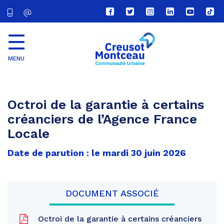
Lien
Lien
Lien
Lien
Lien
Lien
vers
vers
vers
vers
vers
vers
le
le
le
le
la
le
compte
compte
compte
compte
chaîne
com
Facebook
Twitter
Instagram
Linkedin
Youtube
tikt
MENU
CU
Creusot
Montceau
Octroi de la garantie à certains
créanciers de l’Agence France
Locale
Date de parution : le mardi 30 juin 2026
DOCUMENT ASSOCIÉ
Octroi de la garantie à certains créanciers