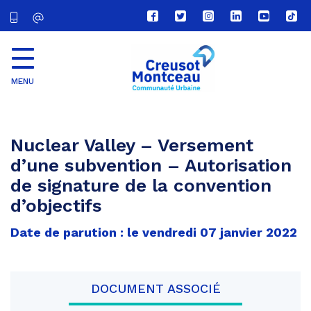
Lien
Lien
Lien
Lien
Lien
Lien
vers
vers
vers
vers
vers
vers
le
le
le
le
la
le
compte
compte
compte
compte
chaîne
com
Facebook
Twitter
Instagram
Linkedin
Youtube
tikt
MENU
CU
Creusot
Montceau
Nuclear Valley – Versement
d’une subvention – Autorisation
de signature de la convention
d’objectifs
Date de parution : le vendredi 07 janvier 2022
DOCUMENT ASSOCIÉ