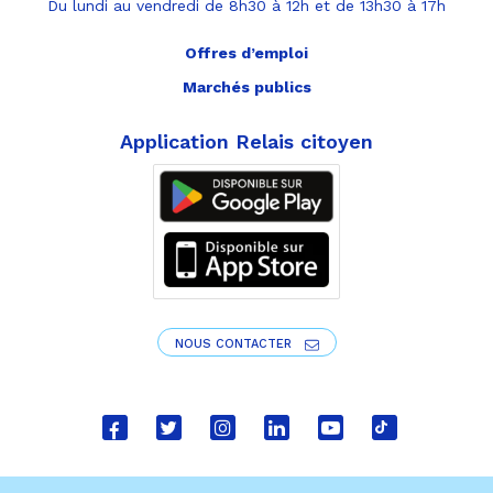
Du lundi au vendredi de 8h30 à 12h et de 13h30 à 17h
Offres d’emploi
Marchés publics
Application Relais citoyen
NOUS CONTACTER
Lien
Lien
Lien
Lien
Lien
Lien
vers
vers
vers
vers
vers
vers
le
le
le
le
la
le