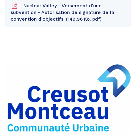
Nuclear Valley - Versement d'une
subvention - Autorisation de signature de la
convention d'objectifs
149,96 Ko, pdf
Partager
sur
Partager
Facebook
sur
Partager
Twitter
par
e-
mail