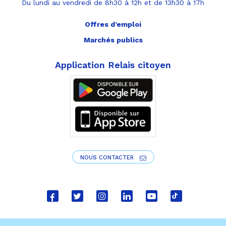
Du lundi au vendredi de 8h30 à 12h et de 13h30 à 17h
Offres d’emploi
Marchés publics
Application Relais citoyen
NOUS CONTACTER
Lien
Lien
Lien
Lien
Lien
Lien
vers
vers
vers
vers
vers
vers
le
le
le
le
la
le