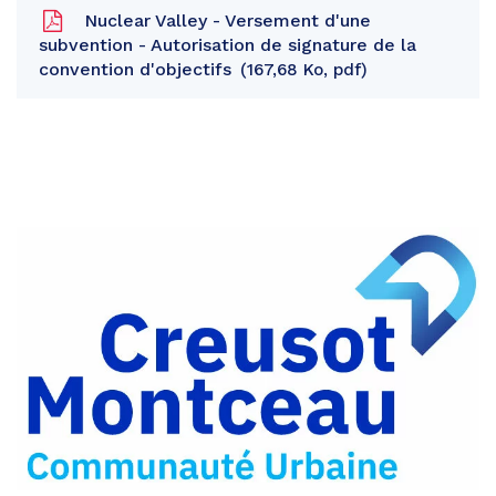
Nuclear Valley - Versement d'une
subvention - Autorisation de signature de la
convention d'objectifs
167,68 Ko, pdf
Partager
sur
Partager
Facebook
sur
Partager
Twitter
par
e-
mail