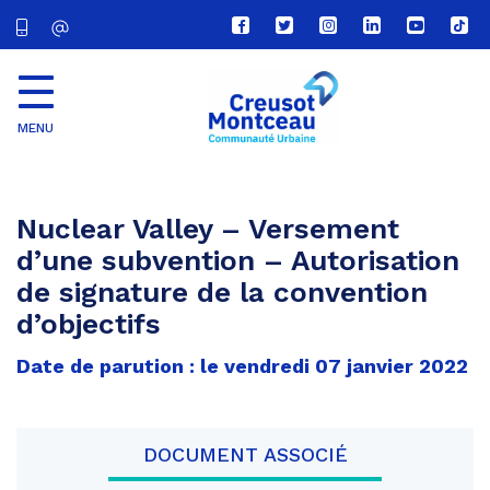
Lien
Lien
Lien
Lien
Lien
Lien
vers
vers
vers
vers
vers
vers
le
le
le
le
la
le
compte
compte
compte
compte
chaîne
com
Facebook
Twitter
Instagram
Linkedin
Youtube
tikt
MENU
CU
Creusot
Montceau
Nuclear Valley – Versement
d’une subvention – Autorisation
de signature de la convention
d’objectifs
Date de parution : le vendredi 07 janvier 2022
DOCUMENT ASSOCIÉ