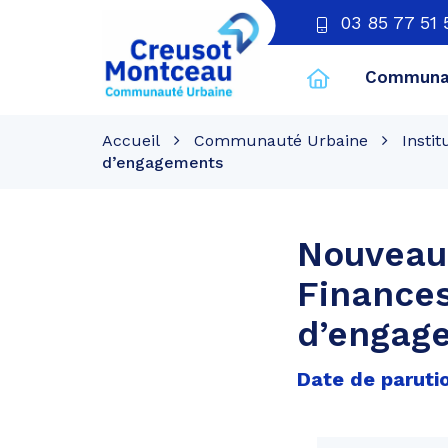
03 85 77 51 
Communau
CU
Creusot
Accueil
Communauté Urbaine
Instit
Montceau
d’engagements
Nouveau 
Finances
d’engag
Date de parutio