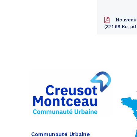
Nouveau 
371,68 Ko, pd
Partager
sur
Partager
Facebook
sur
Partager
Twitter
par
e-
mail
Communauté Urbaine