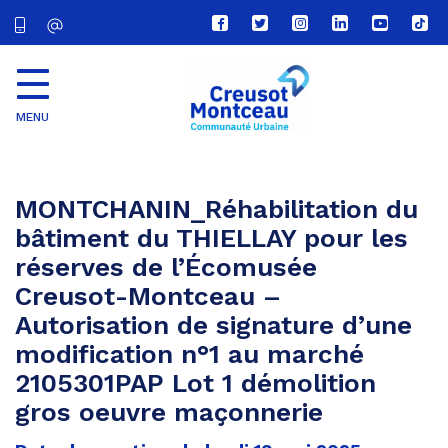
Lien
Lien
Lien
Lien
Lien
Lien
vers
vers
vers
vers
vers
vers
le
le
le
le
la
le
compte
compte
compte
compte
chaîne
com
Facebook
Twitter
Instagram
Linkedin
Youtube
tikt
MENU
CU
Creusot
Montceau
MONTCHANIN_Réhabilitation du
bâtiment du THIELLAY pour les
réserves de l’Écomusée
Creusot-Montceau –
Autorisation de signature d’une
modification n°1 au marché
2105301PAP Lot 1 démolition
gros oeuvre maçonnerie