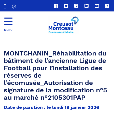
Lien
Lien
Lien
Lien
Lien
Lien
vers
vers
vers
vers
vers
vers
le
le
le
le
la
le
compte
compte
compte
compte
chaîne
com
Facebook
Twitter
Instagram
Linkedin
Youtube
tikt
MENU
CU
Creusot
Montceau
MONTCHANIN_Réhabilitation du
bâtiment de l’ancienne Ligue de
Football pour l’installation des
réserves de
l’écomusée_Autorisation de
signature de la modification n°5
au marché n°2105301PAP
Date de parution : le lundi 19 janvier 2026