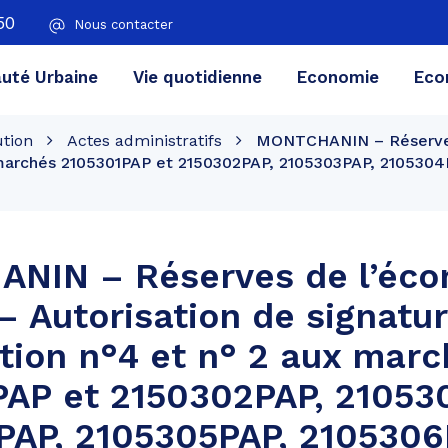
50
Nous contacter
té Urbaine
Vie quotidienne
Economie
Eco
ution
Actes administratifs
MONTCHANIN – Réserves 
x marchés 2105301PAP et 2150302PAP, 2105303PAP, 210530
NIN – Réserves de l’éc
 – Autorisation de signatu
tion n°4 et n° 2 aux mar
PAP et 2150302PAP, 21053
PAP, 2105305PAP, 2105306