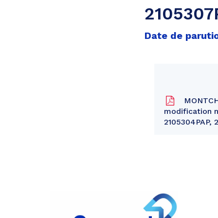
2105307
Date de paruti
MONTCHAN
modification 
2105304PAP, 
Partager