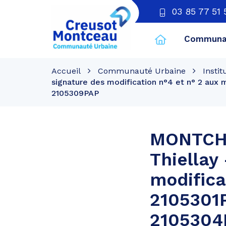
03 85 77 51 
Communau
CU
Creusot
Accueil
Communauté Urbaine
Instit
Montceau
signature des modification n°4 et n° 2 au
2105309PAP
MONTCHA
Thiellay
modifica
2105301
2105304