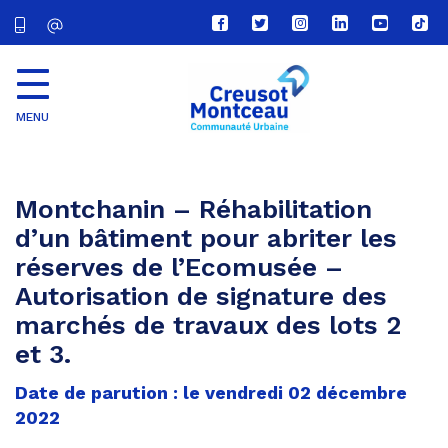
Lien
Lien
Lien
Lien
Lien
Lien
vers
vers
vers
vers
vers
vers
le
le
le
le
la
le
compte
compte
compte
compte
chaîne
com
Facebook
Twitter
Instagram
Linkedin
Youtube
tikt
MENU
CU
Creusot
Montceau
Montchanin – Réhabilitation
d’un bâtiment pour abriter les
réserves de l’Ecomusée –
Autorisation de signature des
marchés de travaux des lots 2
et 3.
Date de parution : le vendredi 02 décembre
2022