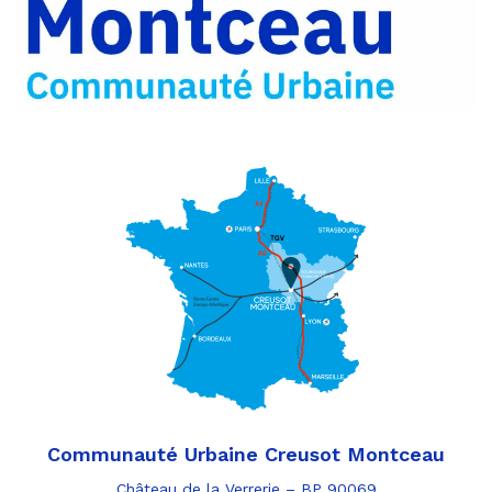
par
e-
mail
Communauté Urbaine Creusot Montceau
Château de la Verrerie – BP 90069