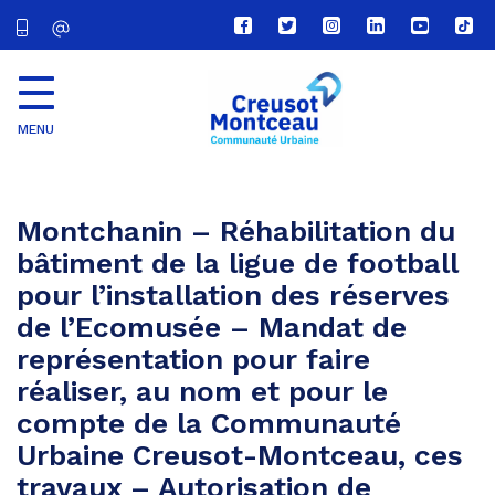
Lien
Lien
Lien
Lien
Lien
Lien
vers
vers
vers
vers
vers
vers
le
le
le
le
la
le
compte
compte
compte
compte
chaîne
com
Facebook
Twitter
Instagram
Linkedin
Youtube
tikt
MENU
CU
Creusot
Montceau
Montchanin – Réhabilitation du
bâtiment de la ligue de football
pour l’installation des réserves
de l’Ecomusée – Mandat de
représentation pour faire
réaliser, au nom et pour le
compte de la Communauté
Urbaine Creusot-Montceau, ces
travaux – Autorisation de