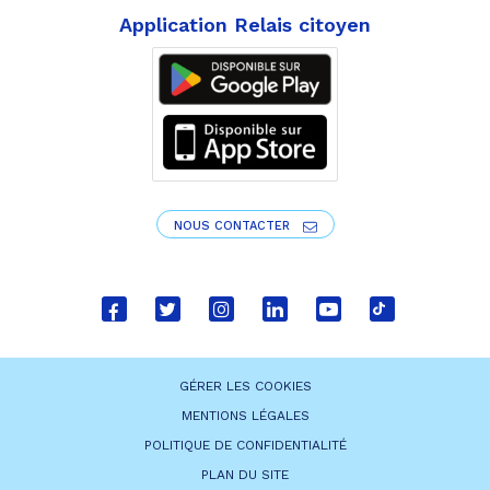
Application Relais citoyen
NOUS CONTACTER
Lien
Lien
Lien
Lien
Lien
Lien
vers
vers
vers
vers
vers
vers
le
le
le
le
la
le
GÉRER LES COOKIES
compte
compte
compte
compte
chaîne
compte
MENTIONS LÉGALES
Facebook
Twitter
Instagram
Linkedin
Youtube
tiktok
POLITIQUE DE CONFIDENTIALITÉ
PLAN DU SITE