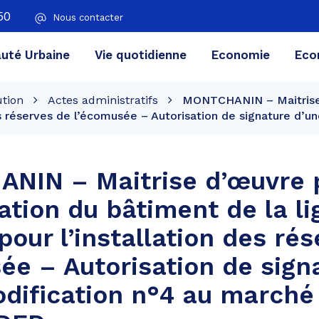
50
Nous contacter
té Urbaine
Vie quotidienne
Economie
Eco
ution
Actes administratifs
MONTCHANIN – Maitrise d
 des réserves de l’écomusée – Autorisation de signature d
NIN – Maitrise d’œuvre p
tation du bâtiment de la l
 pour l’installation des ré
ée – Autorisation de sign
dification n°4 au marché