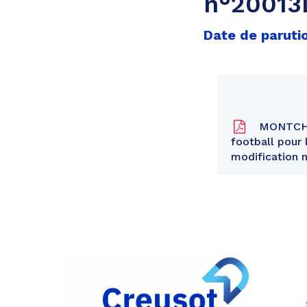
n°20013
Date de parutio
MONTCHANI
football pour 
modification
Partager
sur
Partager