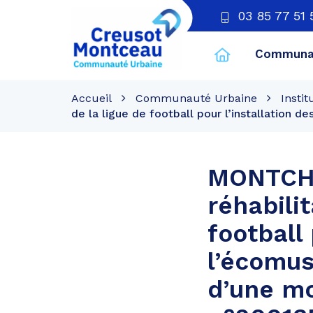
03 85 77 51 
Communau
CU
Creusot
Accueil
Communauté Urbaine
Instit
Montceau
de la ligue de football pour l’installation
MONTCHA
réhabili
football
l’écomus
d’une mo