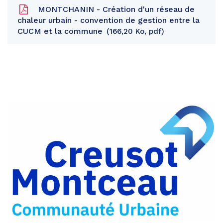
MONTCHANIN - Création d'un réseau de
chaleur urbain - convention de gestion entre la
CUCM et la commune
166,20 Ko, pdf
Partager
sur
Partager
Facebook
sur
Partager
Twitter
par
e-
mail