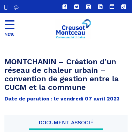
Lien
Lien
Lien
Lien
Lien
Lien
vers
vers
vers
vers
vers
vers
le
le
le
le
la
le
compte
compte
compte
compte
chaîne
com
Facebook
Twitter
Instagram
Linkedin
Youtube
tikt
MENU
CU
Creusot
Montceau
MONTCHANIN – Création d’un
réseau de chaleur urbain –
convention de gestion entre la
CUCM et la commune
Date de parution : le vendredi 07 avril 2023
DOCUMENT ASSOCIÉ