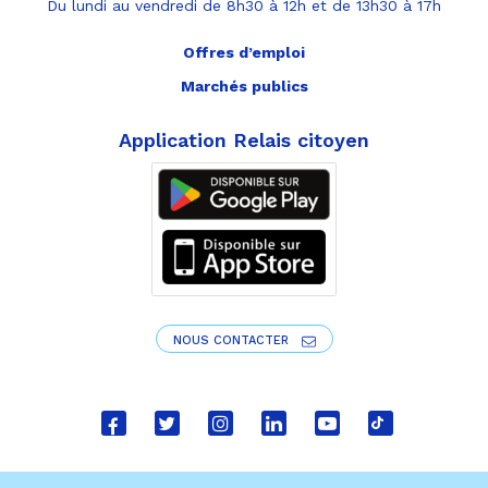
Du lundi au vendredi de 8h30 à 12h et de 13h30 à 17h
Offres d’emploi
Marchés publics
Application Relais citoyen
NOUS CONTACTER
Lien
Lien
Lien
Lien
Lien
Lien
vers
vers
vers
vers
vers
vers
le
le
le
le
la
le