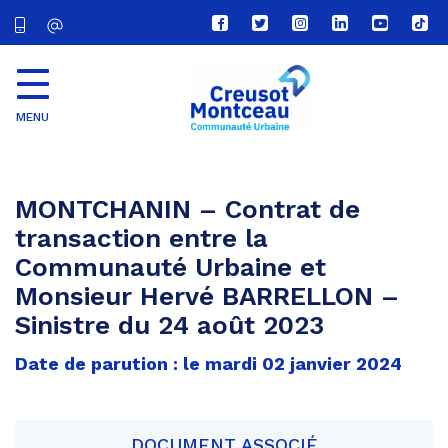
Lien
Lien
Lien
Lien
Lien
Lien
vers
vers
vers
vers
vers
vers
le
le
le
le
la
le
compte
compte
compte
compte
chaîne
com
Facebook
Twitter
Instagram
Linkedin
Youtube
tikt
MENU
CU
Creusot
Montceau
MONTCHANIN – Contrat de
transaction entre la
Communauté Urbaine et
Monsieur Hervé BARRELLON –
Sinistre du 24 août 2023
Date de parution : le mardi 02 janvier 2024
DOCUMENT ASSOCIÉ