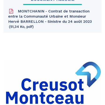
MONTCHANIN - Contrat de transaction
entre la Communauté Urbaine et Monsieur
Hervé BARRELLON - Sinistre du 24 août 2023
51,34 Ko, pdf
Partager
sur
Partager
Facebook
sur
Partager
Twitter
par
e-