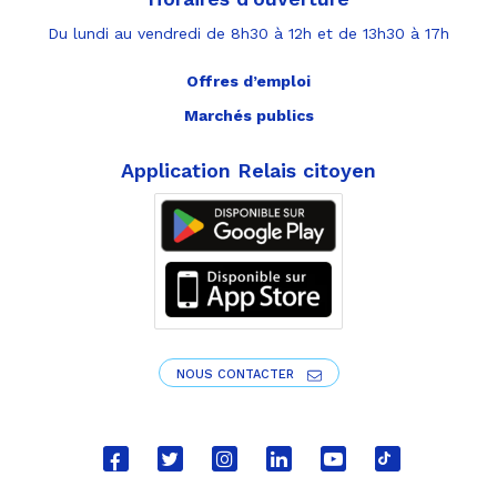
Du lundi au vendredi de 8h30 à 12h et de 13h30 à 17h
Offres d’emploi
Marchés publics
Application Relais citoyen
NOUS CONTACTER
Lien
Lien
Lien
Lien
Lien
Lien
vers
vers
vers
vers
vers
vers