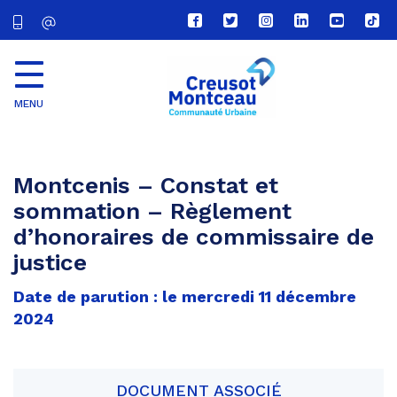
Lien
Lien
Lien
Lien
Lien
Lien
vers
vers
vers
vers
vers
vers
le
le
le
le
la
le
compte
compte
compte
compte
chaîne
com
Facebook
Twitter
Instagram
Linkedin
Youtube
tikt
MENU
CU
Creusot
Montceau
Montcenis – Constat et
sommation – Règlement
d’honoraires de commissaire de
justice
Date de parution : le mercredi 11 décembre
2024
DOCUMENT ASSOCIÉ