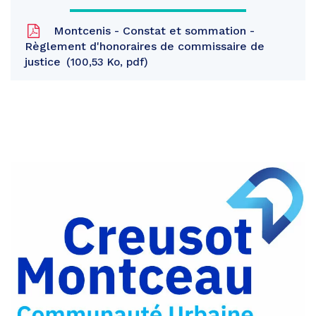
Montcenis - Constat et sommation -
Règlement d'honoraires de commissaire de
justice
100,53 Ko, pdf
Partager
sur
Partager
Facebook
sur
Partager
Twitter
par
e-
mail