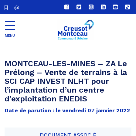
Lien
Lien
Lien
Lien
Lien
Lien
vers
vers
vers
vers
vers
vers
le
le
le
le
la
le
compte
compte
compte
compte
chaîne
com
Facebook
Twitter
Instagram
Linkedin
Youtube
tikt
MENU
CU
Creusot
Montceau
MONTCEAU-LES-MINES – ZA Le
Prélong – Vente de terrains à la
SCI CAP INVEST NLHT pour
l’implantation d’un centre
d’exploitation ENEDIS
Date de parution : le vendredi 07 janvier 2022
DOCUMENT ASSOCIÉ