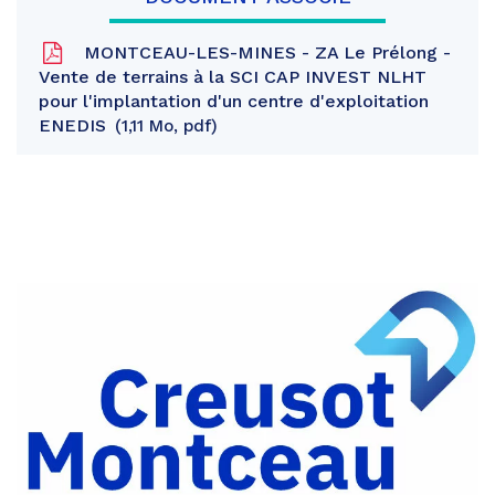
MONTCEAU-LES-MINES - ZA Le Prélong -
Vente de terrains à la SCI CAP INVEST NLHT
pour l'implantation d'un centre d'exploitation
ENEDIS
1,11 Mo, pdf
Partager
sur
Partager
Facebook
sur
Partager
Twitter
par
e-