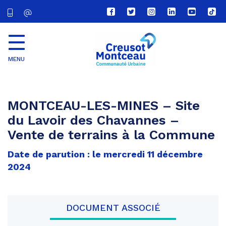
Lien
Lien
Lien
Lien
Lien
Lien
vers
vers
vers
vers
vers
vers
le
le
le
le
la
le
compte
compte
compte
compte
chaîne
com
Facebook
Twitter
Instagram
Linkedin
Youtube
tikt
MENU
CU
Creusot
Montceau
MONTCEAU-LES-MINES – Site
du Lavoir des Chavannes –
Vente de terrains à la Commune
Date de parution : le mercredi 11 décembre
2024
DOCUMENT ASSOCIÉ