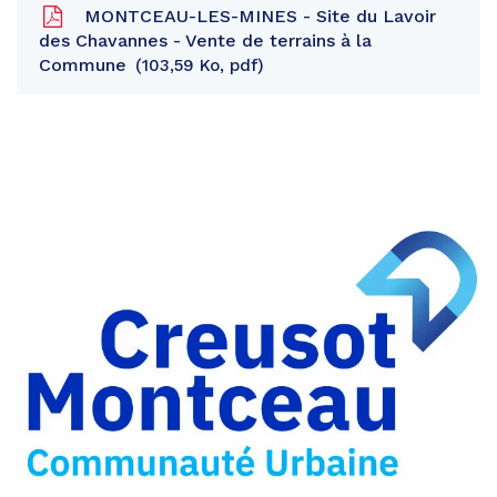
MONTCEAU-LES-MINES - Site du Lavoir
des Chavannes - Vente de terrains à la
Commune
103,59 Ko, pdf
Partager
sur
Partager
Facebook
sur
Partager
Twitter
par
e-
mail