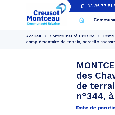
03 85 77 51 
Communau
CU
Creusot
Accueil
Communauté Urbaine
Instit
Montceau
complémentaire de terrain, parcelle cadast
MONTCEA
des Cha
de terra
n°344, 
Date de paruti