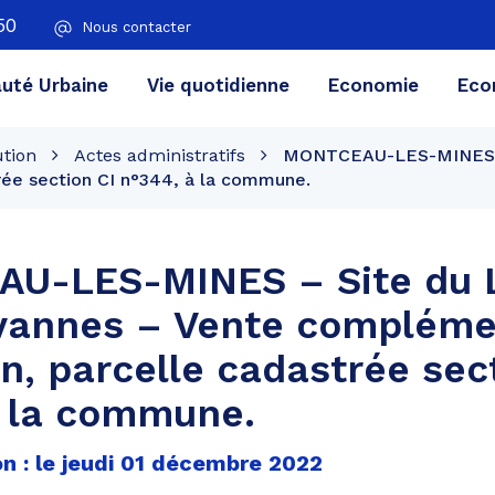
50
Nous contacter
té Urbaine
Vie quotidienne
Economie
Eco
ution
Actes administratifs
MONTCEAU-LES-MINES – 
rée section CI n°344, à la commune.
U-LES-MINES – Site du L
vannes – Vente compléme
in, parcelle cadastrée sec
à la commune.
on : le jeudi 01 décembre 2022