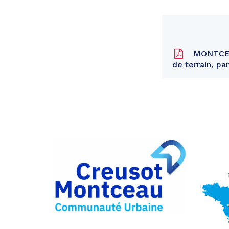
MONTCEAU
de terrain, p
Partager
sur
Partager
Facebook
sur
Partager
Twitter
par
e-